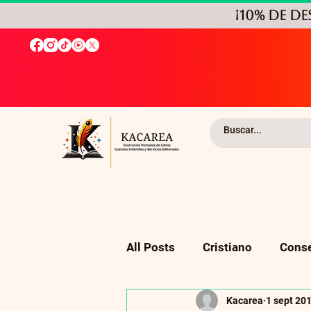
¡10% de D
All Posts
Cristiano
Conse
Kacarea
1 sept 20
Religión
Autoayuda