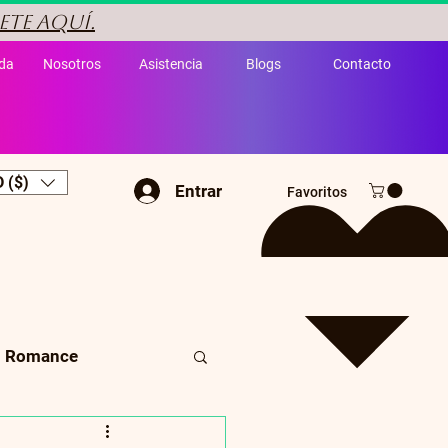
ete aquí.
da
Nosotros
Asistencia
Blogs
Contacto
 ($)
Entrar
Favoritos
Romance
Cuento infantil