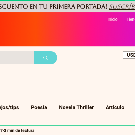
ESCUENTO
en tu primera portada!
Suscríb
Inicio
Tien
USD
jos/tips
Poesía
Novela Thriller
Artículo
17
3 min de lectura
Cuento corto
Ficción
Biografia
Suspenso