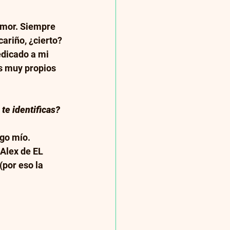
mor. Siempre 
ariño, ¿cierto? 
edicado a mi 
s muy propios 
te identificas? 
go mío. 
Alex de EL 
(por eso la