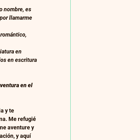
io nombre, es 
 por llamarme 
romántico, 
iatura en 
os en escritura 
ventura en el 
 y te 
ma. Me refugié 
 me aventure y 
ción, y aquí 