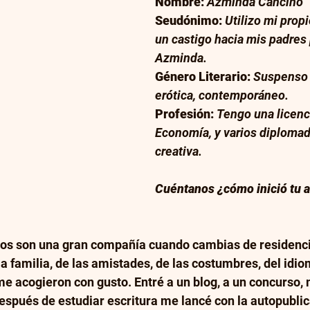
Nombre:
Azminda Cancino
Seudónimo:
Utilizo mi prop
un castigo hacia mis padres
Azminda.
Género Literario: 
Suspenso 
erótica, contemporáneo.
Profesión:
Tengo una licenc
Economía, y varios diplomad
creativa.
Cuéntanos ¿cómo inició tu a
ros son una gran compañía cuando cambias de residencia
la familia, de las amistades, de las costumbres, del idio
 me acogieron con gusto. Entré a un blog, a un concurso,
espués de estudiar escritura me lancé con la autopublica