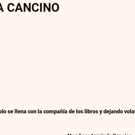
A CANCINO
trellas.
ión
Entrevistas
Literatura,promoción
Artículo
ón
Autoedición y Publicación Independi
gital
lo se llena con la compañía de los libros y dejando volar