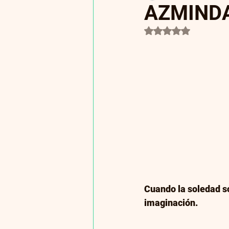
AZMIND
Obtuvo NaN de 5 es
Concursos
Ciencia Ficc
Blog Literatura
Educaci
Publicación y Distribución Di
Cuando la soledad so
imaginación.