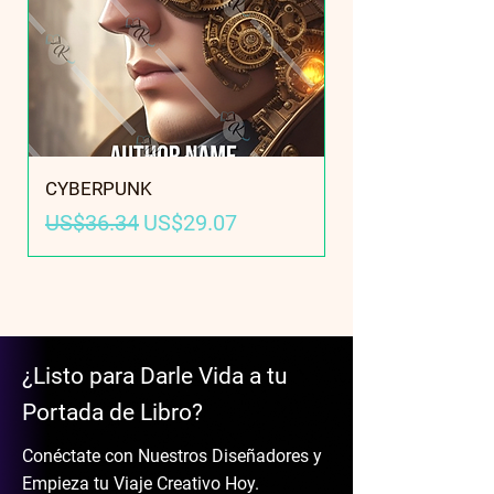
CYBERPUNK
Precio
Precio de oferta
US$36.34
US$29.07
¿Listo para Darle Vida a tu
Portada de Libro?
Conéctate con Nuestros Diseñadores y
Empieza tu Viaje Creativo Hoy.