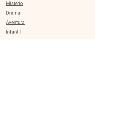
Misterio
Drama
Aventura
Infantil
Enlaces utiles
Políticas de privacidad
Términos y condiciones
Dirección
Santo Domingo,
República Dominicana
kacareap
romociona@gmail.com
+1 (809) 885-9854