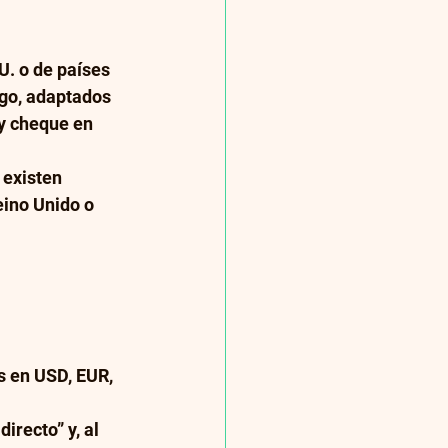
. o de países 
ago, adaptados 
 y cheque en 
 existen 
eino Unido o 
s en USD, EUR, 
recto” y, al 