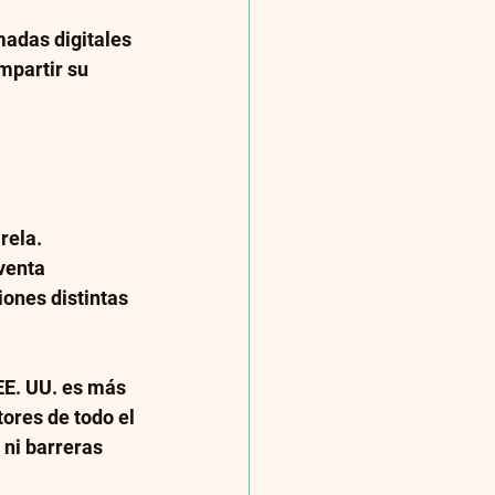
madas digitales 
mpartir su 
rela.
 venta
iones distintas 
EE. UU. es más 
tores de todo el 
ni barreras 