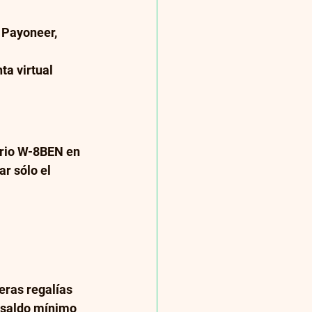
 Payoneer, 
ta virtual 
ario W-8BEN en 
r sólo el 
eras regalías 
 saldo mínimo 