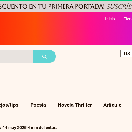
ESCUENTO
en tu primera portada!
Suscríb
Inicio
Tien
USD
jos/tips
Poesía
Novela Thriller
Artículo
a
14 may 2025
4 min de lectura
Cuento corto
Ficción
Biografia
Suspenso