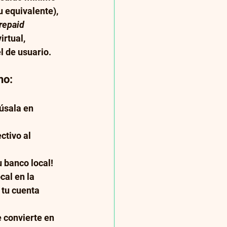
 equivalente), 
repaid 
irtual, 
l de usuario.
no:
 úsala en 
 
ctivo al 
 banco local!
al en la 
 tu cuenta 
 convierte en 