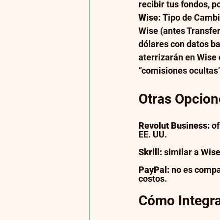
recibir tus fondos, p
Wise:
 Tipo de Cambi
Wise (antes Transfer
dólares con datos ba
aterrizarán en Wise c
“comisiones ocultas”
Otras Opcion
Revolut Business:
 o
EE. UU.
Skrill:
 similar a Wi
PayPal:
 no es compa
costos. 
Cómo Integrar