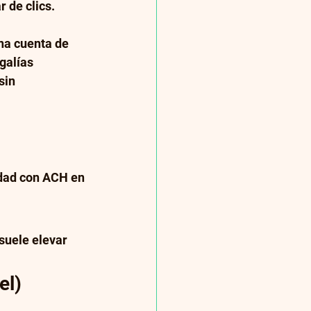
r de clics.
na cuenta de 
galías 
sin 
idad con ACH en 
suele elevar 
el)