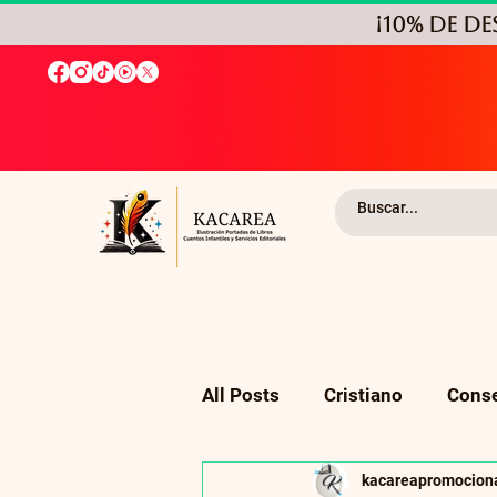
¡10% de D
All Posts
Cristiano
Conse
kacareapromocion
Religión
Autoayuda