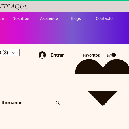
ete aquí.
da
Nosotros
Asistencia
Blogs
Contacto
 ($)
Entrar
Favoritos
Romance
Cuento infantil