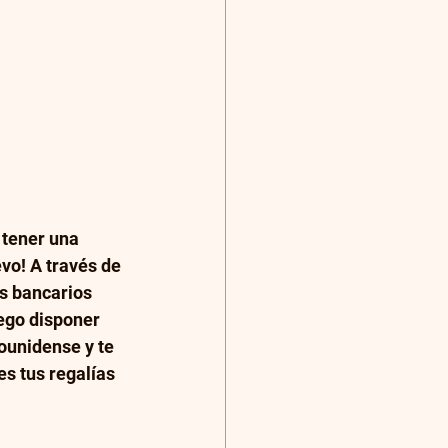
 tener una 
vo! A través de 
s bancarios 
uego disponer 
dounidense y te 
s tus regalías 