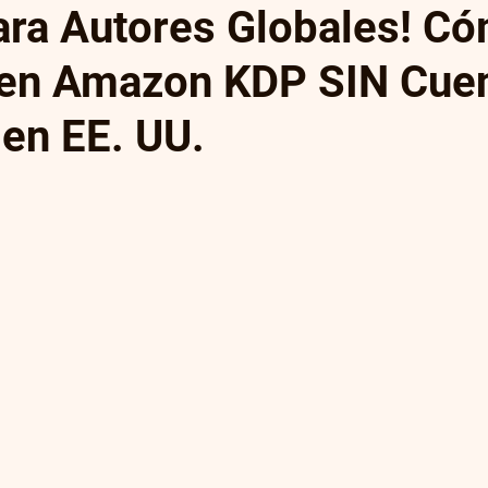
para Autores Globales! C
 en Amazon KDP SIN Cue
ión
Entrevistas
Literatura,promoción
Artículo
 en EE. UU.
ón
Autoedición y Publicación Independi
trellas.
gital