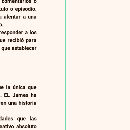
 comentarios o 
lo o episodio. 
 alentar a una 
o.
esponder a los 
e recibió para 
 que establecer 
ue la única que 
ó. EL James ha 
n una historia 
dades que las 
ativo absoluto 