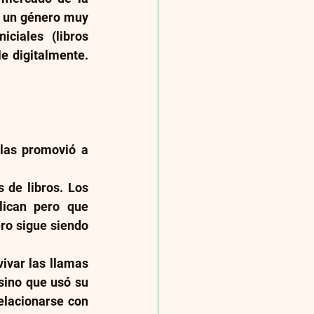
s un género muy 
iales (libros 
e digitalmente. 
las promovió a 
 de libros. Los 
ican pero que 
o sigue siendo 
ivar las llamas 
sino que usó su 
elacionarse con 