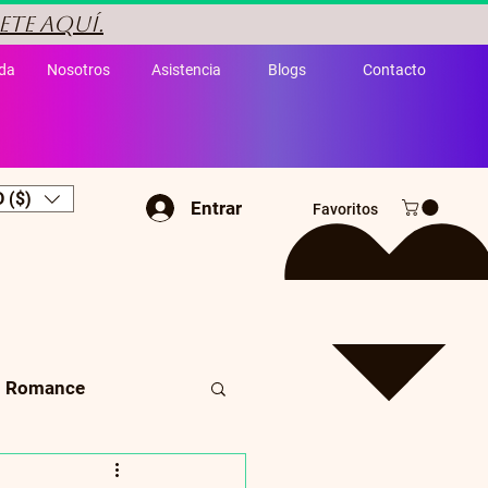
ete aquí.
da
Nosotros
Asistencia
Blogs
Contacto
 ($)
Entrar
Favoritos
Romance
Cuento infantil