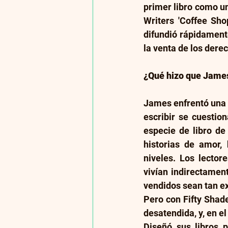
primer libro como un
Writers 'Coffee Shop
difundió rápidamente
la venta de los der
¿Qué hizo que James 
James enfrentó una b
escribir se cuestion
especie de libro de
historias de amor, 
niveles. Los lector
vivían indirectamen
vendidos sean tan ex
Pero con Fifty Shad
desatendida, y, en el
Diseñó sus libros p