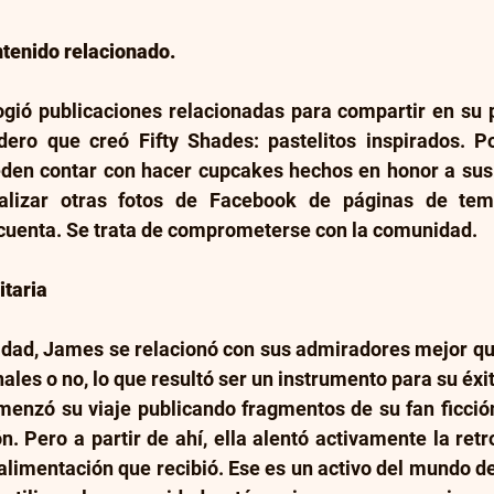
ntenido relacionado. 
ió publicaciones relacionadas para compartir en su p
ero que creó Fifty Shades: pastelitos inspirados. Po
en contar con hacer cupcakes hechos en honor a sus li
alizar otras fotos de Facebook de páginas de tema
 cuenta. Se trata de comprometerse con la comunidad.
taria
ad, James se relacionó con sus admiradores mejor que
nales o no, lo que resultó ser un instrumento para su éxi
menzó su viaje publicando fragmentos de su fan ficción
ón. Pero a partir de ahí, ella alentó activamente la ret
oalimentación que recibió. Ese es un activo del mundo de