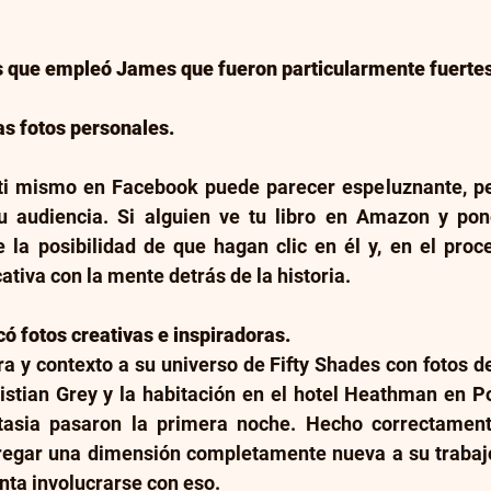
as que empleó James que fueron particularmente fuertes
as fotos personales.
ti mismo en Facebook puede parecer espeluznante, pe
u audiencia. Si alguien ve tu libro en Amazon y po
e la posibilidad de que hagan clic en él y, en el proc
ativa con la mente detrás de la historia.
có fotos creativas e inspiradoras. 
a y contexto a su universo de Fifty Shades con fotos d
stian Grey y la habitación en el hotel Heathman en Por
asia pasaron la primera noche. Hecho correctamente
egar una dimensión completamente nueva a su trabajo d
anta involucrarse con eso.