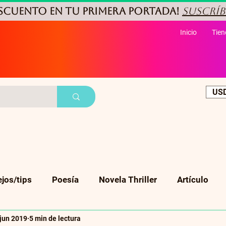
ESCUENTO
en tu primera portada!
Suscríb
Inicio
Tien
USD
jos/tips
Poesía
Novela Thriller
Artículo
 jun 2019
5 min de lectura
Cuento corto
Ficción
Biografia
Suspenso