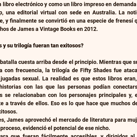
 libro electrónico y como un libro impreso en demanda 
, una editorial virtual con sede en Australia. La notic
, y finalmente se convirtió en una especie de frenesí 
echos de James a Vintage Books en 2012.
y su trilogía fueran tan exitosos?
atalla cuesta arriba desde el principio. Mientras que su
a con frecuencia, la trilogía de Fifty Shades fue atac
 jugadas sexual. La realidad es que estos libros eran,
historias con las que las personas podían conectars
es se relacionaban con los personajes principales y, e
te a través de ellos. Eso es lo que hace que muchos de
itosos.
es, James aprovechó el mercado de literatura para muj
 proceso, evidenció el potencial de ese nicho.
ara que fueran fácilmente accesibles, y dirigidos al