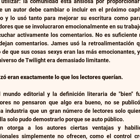
tilizar: la comunidad está ansiosa por proporcionar
e un autor debe cambiar o incluir en el próximo capítu
 y lo usó tanto para mejorar su escritura como para
ores que se involucraron emocionalmente en su trabaj
cuchar activamente los comentarios. No es suficiente r
dejan comentarios. James usó la retroalimentación qu
ho de que sus cosas sexys eran las más emocionantes, y
universo de Twilight era demasiado limitante.
izó eran exactamente lo que los lectores querían.
 mundo editorial y la definición literaria de "bien" f
itores no pensaron que algo era bueno, no se public
a industria que un gran número de lectores solo quiere
la solo pudo demostrarlo porque se auto público.
ón otorga a los autores ciertas ventajas y habili
cionales simplemente no ofrecen, como el control cre