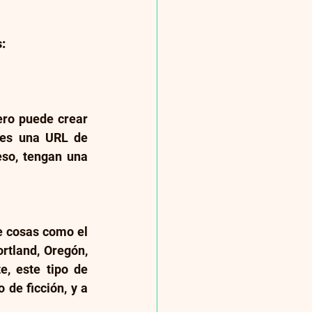
:
ro puede crear 
nes una URL de 
eso, tengan una 
e cosas como el 
tland, Oregón, 
, este tipo de 
e ficción, y a 