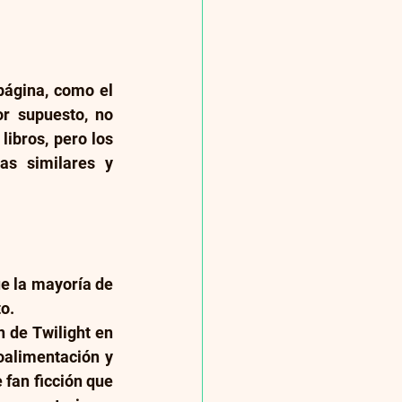
ágina, como el 
r supuesto, no 
bros, pero los 
s similares y 
 la mayoría de 
to.
 de Twilight en 
roalimentación y 
 fan ficción que 