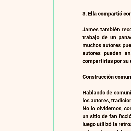
3. Ella compartió co
James también recog
trabajo de un panad
muchos autores pued
autores pueden an
compartirlas por su
Construcción comuni
Hablando de comunid
los autores, tradicio
No lo olvidemos, co
un sitio de fan ficci
luego utilizó la retr