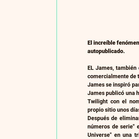
El increíble fenómen
autopublicado.
EL James, también c
comercialmente de t
James se inspiró par
James publicó una hi
Twilight con el nom
propio sitio unos dí
Después de eliminar
números de serie" e
Universe" en una tr