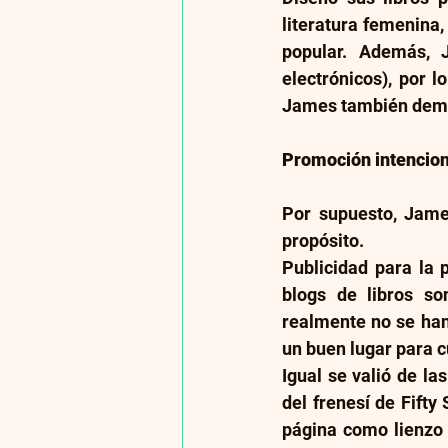
literatura femenina,
popular. Además, J
electrónicos), por l
James también demos
Promoción intencion
Por supuesto, James
propósito.
Publicidad para la 
blogs de libros so
realmente no se han
un buen lugar para c
Igual se valió de l
del frenesí de Fift
página como lienzo p