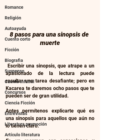
Romance
Religión
Autoayuda
8 pasos para una sinopsis de 
Cuento corto
muerte
Ficción
Biografia
 Escribir una sinopsis, que atrape a un 
Suspenso
apasionado de la lectura puede 
resultar una tarea desafiante; pero en 
Cuento infantil
Kacarea te daremos ocho pasos que te 
Concursos
pueden ser de gran utilidad. 
Ciencia Ficción
Antes permítenos explicarte qué es 
Entrevistas
una sinopsis para aquellos que aún no 
Literatura,promoción
lo tienen claro.
Artículo literatura