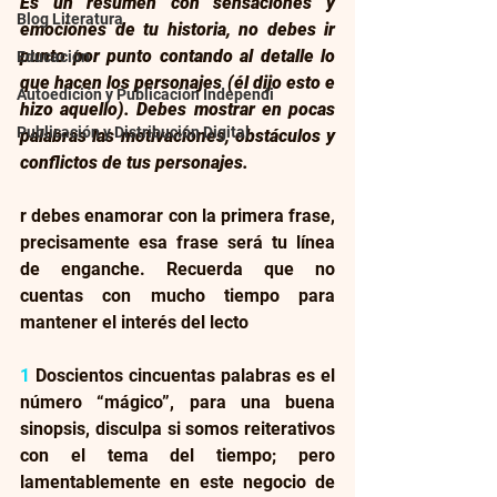
Es un resumen con sensaciones y 
Blog Literatura
emociones de tu historia, no debes ir 
punto por punto contando al detalle lo 
Educación
que hacen los personajes (él dijo esto e 
Autoedición y Publicación Independi
hizo aquello). Debes mostrar en pocas 
Publicación y Distribución Digital
palabras las motivaciones, obstáculos y 
conflictos de tus personajes.
r debes enamorar con la primera frase, 
precisamente esa frase será tu línea 
de enganche. Recuerda que no 
cuentas con mucho tiempo para 
mantener el interés del lecto
1
 Doscientos cincuentas palabras es el 
número “mágico”, para una buena 
sinopsis, disculpa si somos reiterativos 
con el tema del tiempo; pero 
lamentablemente en este negocio de 