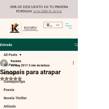
¡10% de DESCUENTO
en tu primera
portada!
Suscríbete aquí.
USD ($)
Entrada
All Posts
Kacarea
All Posts
15 may 2017
3 min de lectura
Sinopsis para atrapar
Cristiano
Obtuvo NaN de 5 estrellas.
Consejos/tips
Poesía
Novela Thriller
Artículo