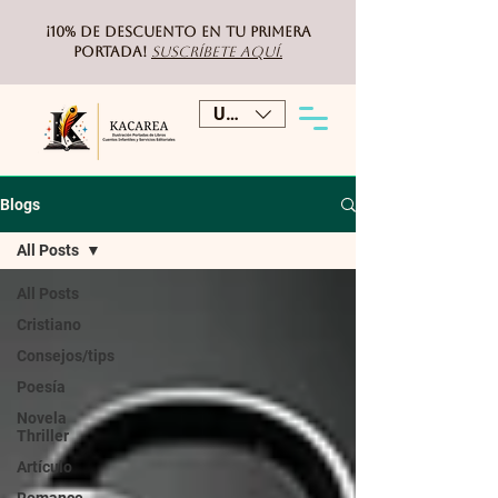
¡10% de DESCUENTO
en tu primera
portada!
Suscríbete aquí.
USD ($)
Blogs
All Posts
All Posts
Cristiano
Consejos/tips
Poesía
Novela
Thriller
Artículo