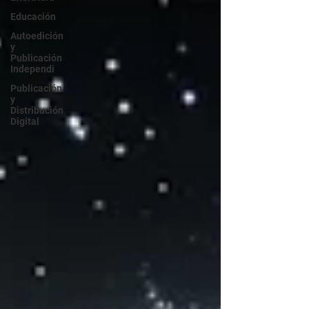
Educación
Autoedición
y
Publicación
Independi
Publicación
y
Distribución
Digital