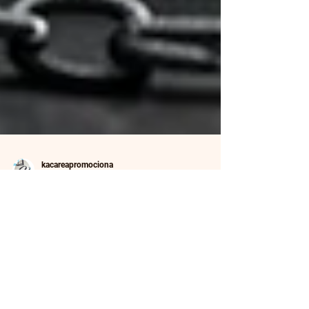
kacareapromociona
21 may 2025
6 min de lectura
La maldición del DRM ¿Tu libro
digital está preso sin saberlo?
La gestión de derechos digitales (DRM) puede
encerrar tu ebook tras candados invisibles,
limitando copias, préstamos y formatos. Descubre