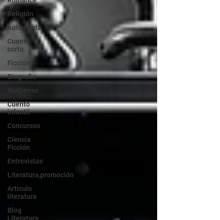
Romance
Religión
Autoayuda
Cuento
corto
Ficción
Biografia
Suspenso
Cuento
infantil
Concursos
Ciencia
Ficción
Entrevistas
Literatura,promoción
Artículo
literatura
Blog
Literatura