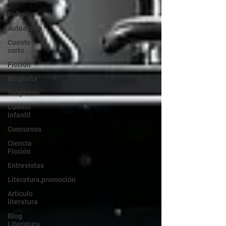
Romance
Religión
Autoayuda
Cuento
corto
Ficción
Biografia
Suspenso
Cuento
infantil
Concursos
Ciencia
Ficción
Entrevistas
Literatura,promoción
Artículo
literatura
Blog
Literatura