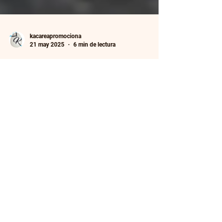
kacareapromociona
21 may 2025
6 min de lectura
La maldición del DRM ¿Tu libro
digital está preso sin saberlo?
La gestión de derechos digitales (DRM) puede
encerrar tu ebook tras candados invisibles,
limitando copias, préstamos y formatos. Descubre
cómo el DRM protege tus ingresos pero frustra al
lector, qué ocurre si decides aplicarlo o prescindir
de él, y las diferencias clave entre
autopublicación y editoriales tradicionales. Con
ejemplos claros y lenguaje sencillo, aprende a
elegir la mejor estrategia para tu libro digital.