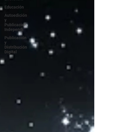
Educación
Autoedición
y
Publicación
Independi
Publicación
y
Distribución
Digital