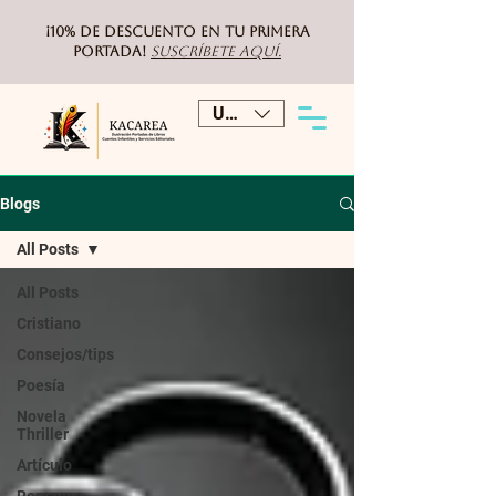
¡10% de DESCUENTO
en tu primera
portada!
Suscríbete aquí.
USD ($)
Blogs
All Posts
All Posts
Cristiano
Consejos/tips
Poesía
Novela
Thriller
Artículo