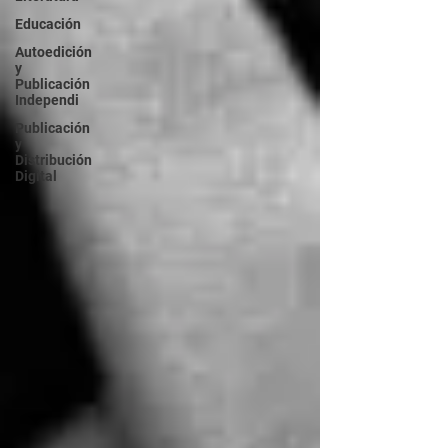
Educación
Autoedición
y
Publicación
Independi
Publicación
y
Distribución
Digital