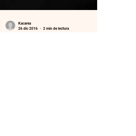
Kacarea
26 dic 2016
2 min de lectura
¿Qué es el bloqueo del escritor?
El bloqueo del escritor es una condición que
afecta a miles de creativos alrededor del mundo.
Escritores. Artistas plásticos. Guionistas...