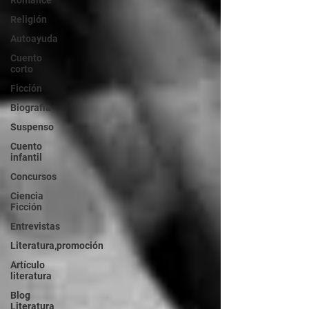
Romance
Religión
Autoayuda
Cuento
corto
Ficción
Biografia
Suspenso
Cuento
infantil
Concursos
Ciencia
Ficción
Entrevistas
Literatura,promoción
Artículo
literatura
Blog
Literatura