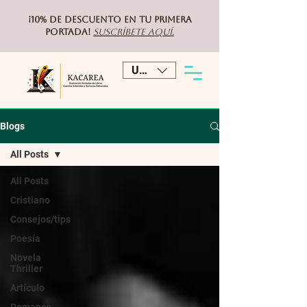
¡10% de DESCUENTO
en tu primera
portada!
Suscríbete aquí.
USD ($)
Blogs
All Posts
All Posts
Cristiano
Consejos/tips
Poesía
Novela
Thriller
Artículo