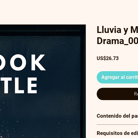
Lluvia y 
Drama_0
Precio
US$26.73
Agregar al carri
R
Contenido del p
Tu compra incluye un
Requisitos de ed
contiene 3 imágenes 