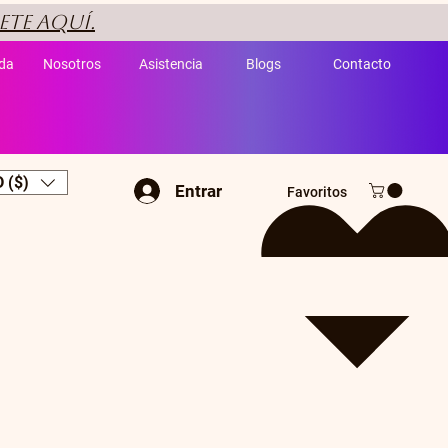
ete aquí.
da
Nosotros
Asistencia
Blogs
Contacto
 ($)
Entrar
Favoritos