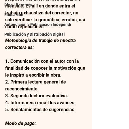
Blog Literatura
mensaje. Es allí en donde entra el 
trabajo exhaustivo del corrector, no 
Educación
sólo verificar la gramática, erratas, así 
Autoedición y Publicación Independi
como repeticiones.
Publicación y Distribución Digital
Metodología de trabajo de nuestra 
correctora es: 
1. Comunicación con el autor con la 
finalidad de conocer la motivación que 
le inspiró a escribir la obra.
2. Primera lectura general de 
reconocimiento.
3. Segunda lectura evaluativa.
4. Informar vía email los avances.
5. Señalamientos de sugerencias.
Modo de pago: