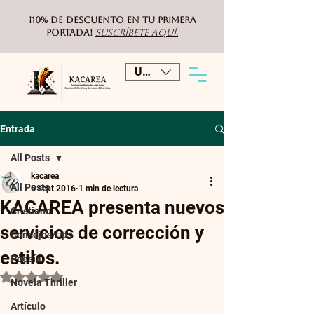
¡10% de DESCUENTO
en tu primera
portada!
Suscríbete aquí.
USD ($)
Entrada
All Posts
kacarea
All Posts
5 sept 2016
1 min de lectura
KACAREA presenta nuevos
Cristiano
servicios de corrección y
Consejos/tips
estilos.
Poesía
Obtuvo NaN de 5 estrellas.
Novela Thriller
Artículo