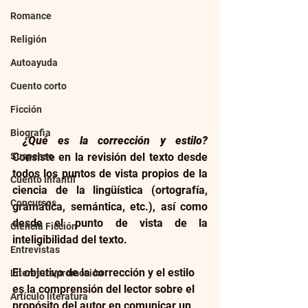
Romance
Religión
Autoayuda
Cuento corto
Ficción
Biografia
 ¿Qué es la corrección y estilo?
Suspenso
Consiste en la revisión del texto desde 
todos los puntos de vista propios de la 
Cuento infantil
ciencia de la lingüística (ortografía, 
Concursos
gramática, semántica, etc.), así como 
desde el punto de vista de la 
Ciencia Ficción
inteligibilidad del texto. 
Entrevistas
El objetivo de la corrección y el estilo 
Literatura,promoción
es la comprensión del lector sobre el 
Artículo literatura
propósito del autor en comunicar un 