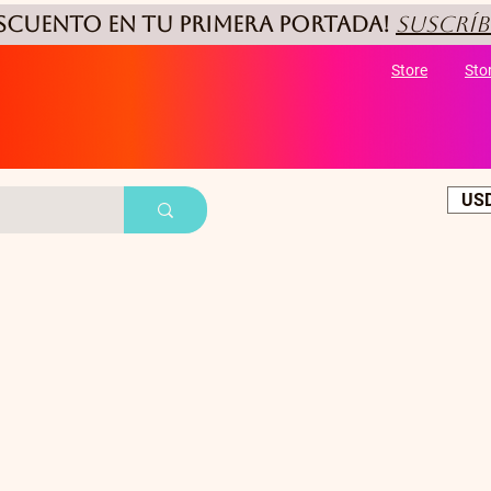
ESCUENTO
en tu primera portada!
Suscríb
Store
Sto
USD