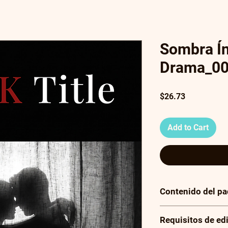
Sombra Í
Drama_0
Price
$26.73
Add to Cart
Contenido del p
Tu compra incluye un
Requisitos de ed
contiene 3 imágenes 