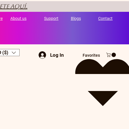
ete aquí.
re
About us
Support
Blogs
Contact
 ($)
Log In
Favorites