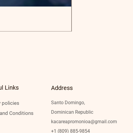
Sombra Íntima Drama_0
Price
$26.73
ul Links
Address
Santo Domingo,
 policies
Dominican Republic
and Conditions
kacareap
romonioa@gmail.com
+1 (809) 885-9854